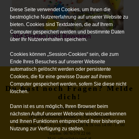
Diese Seite verwendet Cookies, um Ihnen die
bestmögliche Nutzererfahrung auf unserer Website zu
bieten. Cookies sind Textdateien, die auf Ihrem
Computer gespeichert werden und bestimmte Daten
304 Singen und Bewegen
über Ihr Nutzerverhalten speichern.
Cookies können „Session-Cookies“ sein, die zum
Ende Ihres Besuches auf unserer Webseite
automatisch gelöscht werden oder persistente
Cookies, die für eine gewisse Dauer auf ihrem
Computer gespeichert werden, sofern Sie diese nicht
Du hast noch Fragen? Melde
löschen.
dich!
Dann ist es uns möglich, Ihren Browser beim
Eltern - Kind - Zentrum Imst
nächsten Aufruf unserer Webseite wiederzuerkennen
Dr. Carl-Pfeiffenbergerstraße 14, Top 1,6460 Imst
und Ihnen Funktionen entsprechend Ihrer bisherigen
Erreichbarkeit: Mo - Fr von 08:00 - 12:00 & Di von 14:00 - 17:00
Nutzung zur Verfügung zu stellen.
Telefon: 0676/570 22 66
t.at
Mail: office@ekiz-ims