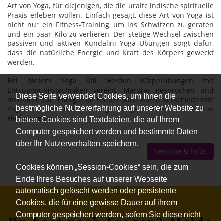
Art von Yoga, für diejenigen, die die uralte indische spirituelle
Praxis erleben wollen. Einfach gesagt, diese Art von Yoga ist
nicht nur ein Fitness-Training, um ins Schwitzen zu geraten
und ein paar Kilo zu verlieren. Der stetige Wechsel zwischen
passiven und aktiven Kundalini Yoga Übungen sorgt dafür,
dass die natürliche Energie und Kraft des Körpers geweckt
werden.
Bei diesem Yoga Stil werden Körperübungen mit
Entspannungstechniken vereint, Mantras gesprochen und
Diese Seite verwendet Cookies, um Ihnen die
meditiert. Die Energie im Körper wird durch verschiedenste
bestmögliche Nutzererfahrung auf unserer Website zu
Yogapositionen und Atmungsübungen aktiviert und zum
Fließen gebracht.
bieten. Cookies sind Textdateien, die auf Ihrem
Computer gespeichert werden und bestimmte Daten
über Ihr Nutzerverhalten speichern.
Termine & Infos
Cookies können „Session-Cookies“ sein, die zum
Ende Ihres Besuches auf unserer Webseite
automatisch gelöscht werden oder persistente
Cookies, die für eine gewisse Dauer auf ihrem
Computer gespeichert werden, sofern Sie diese nicht