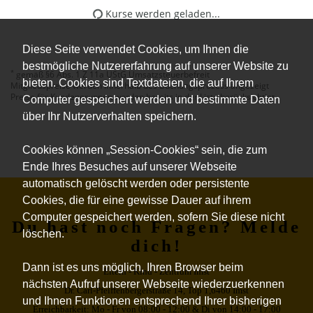
Kurse werden geladen...
Diese Seite verwendet Cookies, um Ihnen die
bestmögliche Nutzererfahrung auf unserer Website zu
*
gemäß §6 Abs. 1 Z 11a UStG Umsatzsteuerbefreit
bieten. Cookies sind Textdateien, die auf Ihrem
Mitgliedspreise werden innerhalb des Buchungsprozess angezeigt
Preise für Kundengruppen werden bereits in der Liste berücksichtigt.
Computer gespeichert werden und bestimmte Daten
über Ihr Nutzerverhalten speichern.
Cookies können „Session-Cookies“ sein, die zum
Ende Ihres Besuches auf unserer Webseite
automatisch gelöscht werden oder persistente
Cookies, die für eine gewisse Dauer auf ihrem
Computer gespeichert werden, sofern Sie diese nicht
Du hast noch Fragen? Melde
löschen.
dich!
Dann ist es uns möglich, Ihren Browser beim
Eltern - Kind - Zentrum Imst
nächsten Aufruf unserer Webseite wiederzuerkennen
Dr. Carl-Pfeiffenbergerstraße 14, Top 1,6460 Imst
und Ihnen Funktionen entsprechend Ihrer bisherigen
Erreichbarkeit: Mo - Fr von 08:00 - 12:00 & Di von 14:00 - 17:00