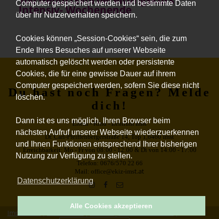
100 Geburtsvorbereitungskurs
Computer gespeichert werden und bestimmte Daten
Intensiv- Wochenende
über Ihr Nutzerverhalten speichern.
Cookies können „Session-Cookies“ sein, die zum
Ende Ihres Besuches auf unserer Webseite
automatisch gelöscht werden oder persistente
Cookies, die für eine gewisse Dauer auf ihrem
Computer gespeichert werden, sofern Sie diese nicht
Du hast noch Fragen? Melde
löschen.
dich!
Dann ist es uns möglich, Ihren Browser beim
Eltern - Kind - Zentrum Imst
nächsten Aufruf unserer Webseite wiederzuerkennen
Dr. Carl-Pfeiffenbergerstraße 14, Top 1,6460 Imst
und Ihnen Funktionen entsprechend Ihrer bisherigen
Erreichbarkeit: Mo - Fr von 08:00 - 12:00 & Di von 14:00 - 17:00
Nutzung zur Verfügung zu stellen.
Telefon: 0676/570 22 66
t.at
Mail: office@ekiz-ims
Datenschutzerklärung
Alle Cookies akzeptieren
Impressum
|
Datenschutz
|
Erklärung zur Barrierefreiheit
|